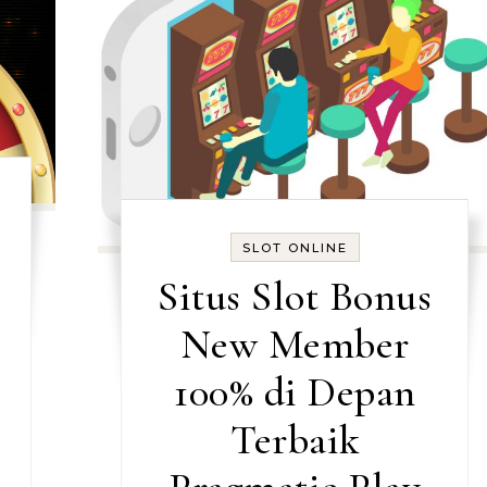
SLOT ONLINE
Situs Slot Bonus
New Member
100% di Depan
t
Terbaik