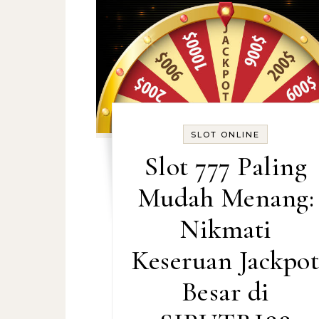
SLOT ONLINE
Slot 777 Paling
Mudah Menang:
Nikmati
Keseruan Jackpo
Besar di