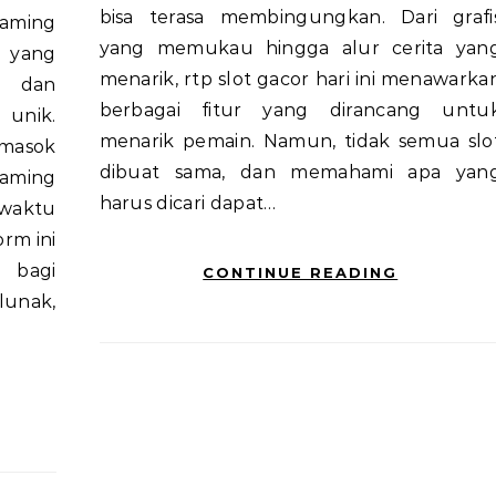
bisa terasa membingungkan. Dari grafi
Gaming
yang memukau hingga alur cerita yan
 yang
menarik, rtp slot gacor hari ini menawarka
n dan
berbagai fitur yang dirancang untu
 unik.
menarik pemain. Namun, tidak semua slo
masok
dibuat sama, dan memahami apa yan
aming
harus dicari dapat…
aktu
rm ini
 bagi
CONTINUE READING
nak,