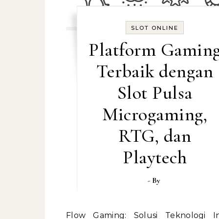
SLOT ONLINE
Platform Gamin
Terbaik dengan
Slot Pulsa
Microgaming,
RTG, dan
Playtech
- By
Flow Gaming: Solusi Teknologi Inovatif