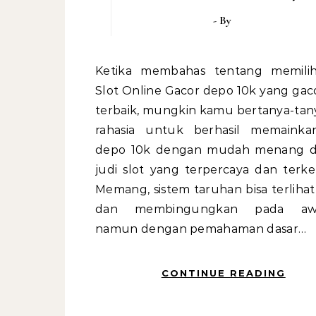
- By
Ketika membahas tentang memilih Judi
Slot Online Gacor depo 10k yang gac
terbaik, mungkin kamu bertanya-tan
rahasia untuk berhasil memainka
depo 10k dengan mudah menang di
judi slot yang terpercaya dan terk
Memang, sistem taruhan bisa terlihat
dan membingungkan pada awa
namun dengan pemahaman dasar…
CONTINUE READING