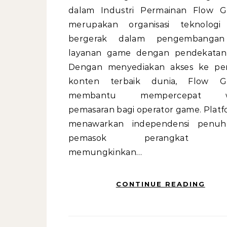
dalam Industri Permainan Flow 
merupakan organisasi teknologi
bergerak dalam pengembanga
layanan game dengan pendekatan
Dengan menyediakan akses ke pe
konten terbaik dunia, Flow G
membantu mempercepat w
pemasaran bagi operator game. Platfo
menawarkan independensi penuh
pemasok perangkat lu
memungkinkan…
CONTINUE READING