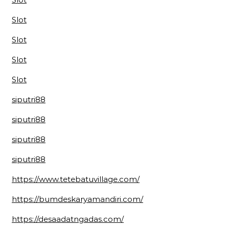
Slot
Slot
Slot
Slot
siputri88
siputri88
siputri88
siputri88
https://www.tetebatuvillage.com/
https://bumdeskaryamandiri.com/
https://desaadatngadas.com/