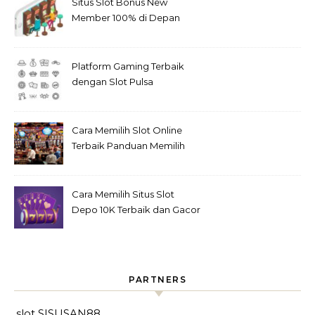
Situs Slot Bonus New
Member 100% di Depan
Terbaik Pragmatic Play dan
Provider Lainnya
Platform Gaming Terbaik
dengan Slot Pulsa
Microgaming, RTG, dan
Playtech
Cara Memilih Slot Online
Terbaik Panduan Memilih
Game Berdasarkan Tema,
Pembayaran, dan Fitur
Cara Memilih Situs Slot
Depo 10K Terbaik dan Gacor
di 2024
PARTNERS
slot SISUSAN88