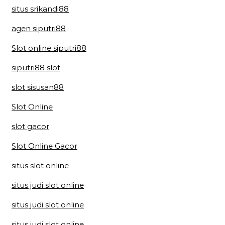
situs srikandi88
agen siputri88
Slot online siputri88
siputri88 slot
slot sisusan88
Slot Online
slot gacor
Slot Online Gacor
situs slot online
situs judi slot online
situs judi slot online
situs judi slot online