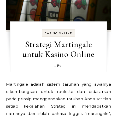
CASINO ONLINE
Strategi Martingale
untuk Kasino Online
- By
Martingale adalah sistem taruhan yang awalnya
dikembangkan untuk roulette dan didasarkan
pada prinsip menggandakan taruhan Anda setelah
setiap kekalahan. Strategi ini mendapatkan
namanya dari istilah bahasa Inggris “martingale”,