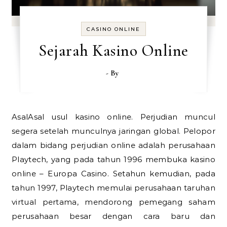
CASINO ONLINE
Sejarah Kasino Online
- By
AsalAsal usul kasino online. Perjudian muncul
segera setelah munculnya jaringan global. Pelopor
dalam bidang perjudian online adalah perusahaan
Playtech, yang pada tahun 1996 membuka kasino
online – Europa Casino. Setahun kemudian, pada
tahun 1997, Playtech memulai perusahaan taruhan
virtual pertama, mendorong pemegang saham
perusahaan besar dengan cara baru dan